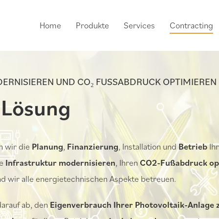
Home
Produkte
Services
Contracting
ERNISIEREN UND CO₂ FUSSABDRUCK OPTIMIEREN
-Lösung
n wir die
Planung
,
Finanzierung
, Installation und
Betrieb
Ihr
ie
Infrastruktur modernisieren
, Ihren
CO2-Fußabdruck op
nd wir alle energietechnischen Aspekte betreuen.
darauf ab, den
Eigenverbrauch Ihrer Photovoltaik-Anlage