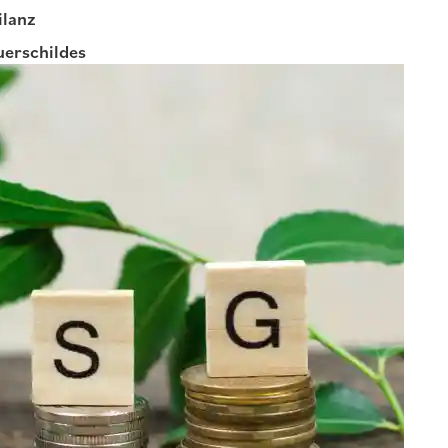
ilanz
uerschildes