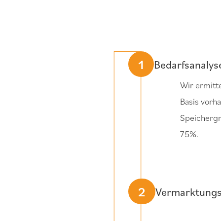
1
Bedarfsanalys
Wir ermitte
Basis vorha
Speichergr
75%.
2
Vermarktungs