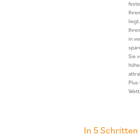
fest
Ihre
lieg
Ihre
in v
spare
Sie 
höhe
attra
Plus 
Wett
In 5 Schritte