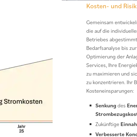
Kosten- und Risi
Gemeinsam entwickeln
die auf die individuel
Betriebes abgestimmt 
Bedarfsanalyse bis zur
Optimierung der Anla
Services, Ihre Energie
zu maximieren und sic
zu konzentrieren. Ihr B
Kosteneinsparungen:
Senkung
des
Ene
Strombezugskos
Zukünftige
Einna
Verbesserte Kon