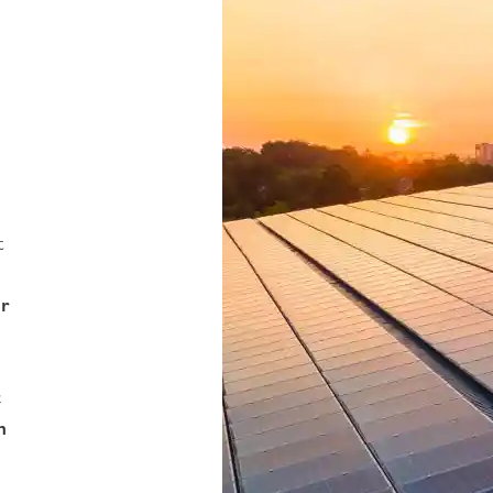
t
ir
t
n