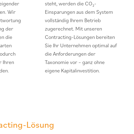
eigender
steht, werden die CO₂-
en. Wir
Einsparungen aus dem System
ntwortung
vollständig Ihrem Betrieb
ng der
zugerechnet. Mit unseren
en die
Contracting-Lösungen bereiten
barten
Sie Ihr Unternehmen optimal auf
wodurch
die Anforderungen der
r Ihren
Taxonomie vor – ganz ohne
den.
eigene Kapitalinvestition.
racting-Lösung