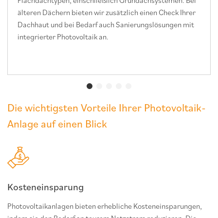
ieten wir zusätzlich einen Check Ihrer
Blechfalz, Welleternit
 Bedarf auch Sanierungslösungen mit
voltaik an.
Die wichtigsten Vorteile Ihrer Photovoltaik-
Anlage auf einen Blick
Kosteneinsparung
Photovoltaikanlagen bieten erhebliche Kosteneinsparungen,
indem sie den Bedarf an teurem Netzstrom reduzieren. Die