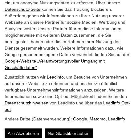
ein, um anonyme Nutzungsdaten zu erfassen. Über unsere
Potentialanalyse
Datenschutz-Seite
können Sie das Tracking blockieren.
Außerdem geben wir Informationen zu Ihrer Nutzung unserer
Webinare
Webseite an unsere Partner für soziale Medien, Werbung und
Analysen weiter. Unsere Partner führen diese Informationen
Karriere
möglicherweise mit weiteren Daten zusammen, die Sie
bereitgestellt haben oder die im Rahmen Ihrer Nutzung der
Kontakt
Dienste gesammelt wurden. Weitere Informationen dazu, wie
Google personenbezogene Daten verwendet, finden Sie auf der
Google‑Website „Verantwortungsvoller Umgang mit
E:
info@efabrik.at
Geschäftsdaten“
.
T:
+43 664 158 4991
Zusätzlich nutzen wir
Leadinfo
, um Besuche von Unternehmen
auf unserer Website zu erkennen und uns hierzu öffentlich
Büro Salzburg
verfügbare Unternehmensinformationen anzuzeigen. Weitere
Gewerbegebiet S 4/1
Informationen sowie eine Opt-out-Möglichkeit finden Sie in den
Datenschutzhinweisen
von Leadinfo und über das
Leadinfo Opt-
5204 Straßwalchen
out
.
Andere Dritte (Datenverwendung):
Google
,
Matomo
,
Leadinfo
Alle Akzeptieren
Nur Statistik erlauben
© 2026 eFabrik
AGB
Datenschutz
Impressum