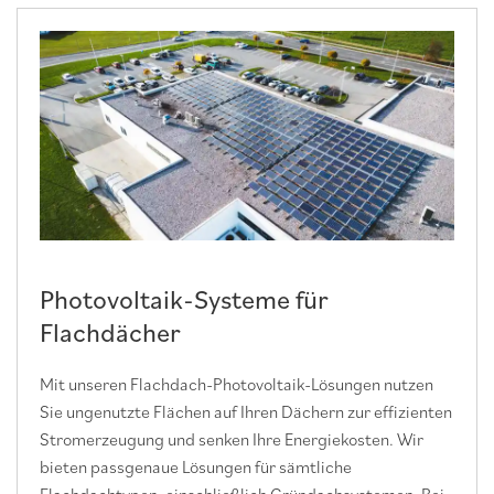
ik-Systeme für
Photovoltaik-
r
Schrägdach
hdach-Photovoltaik-Lösungen nutzen
Unsere Lösungen für 
ächen auf Ihren Dächern zur effizienten
Dachflächen für die S
nd senken Ihre Energiekosten. Wir
Ihnen die Möglichkeit,
e Lösungen für sämtliche
bieten maßgeschneider
einschließlich Gründachsystemen. Bei
Dacheindeckungen, dar