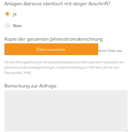
Anlagen-Adresse identisch mit obiger Anschrift?
Ja
Nein
Kopie der gesamten Jahresstromabrechnung
Datei auswählen
Keine Datei ausgewählt
Für die Antragstellung der Einspeisebestätigung werden auch die Folgeseiten der
Jahresstromabrechnung benötigt! (mögliche Dateitypen: PDF oder JPG & max.
Dateigröße: 2MB)
Bemerkung zur Anfrage: