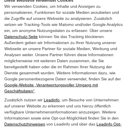
Diese Webseite verwendet Cookies
Versicherung
Wir verwenden Cookies, um Inhalte und Anzeigen zu
personalisieren, Funktionen für soziale Medien anzubieten und
Contracting
die Zugriffe auf unsere Webseite zu analysieren. Zusätzlich
setzen wir Tracking-Tools wie Matomo und/oder Google Analytics
ein, um anonyme Nutzungsdaten zu erfassen. Über unsere
Potentialanalyse
Datenschutz-Seite
können Sie das Tracking blockieren.
Außerdem geben wir Informationen zu Ihrer Nutzung unserer
Webinare
Webseite an unsere Partner für soziale Medien, Werbung und
Analysen weiter. Unsere Partner führen diese Informationen
Karriere
möglicherweise mit weiteren Daten zusammen, die Sie
bereitgestellt haben oder die im Rahmen Ihrer Nutzung der
Kontakt
Dienste gesammelt wurden. Weitere Informationen dazu, wie
Google personenbezogene Daten verwendet, finden Sie auf der
Google‑Website „Verantwortungsvoller Umgang mit
E:
info@efabrik.at
Geschäftsdaten“
.
T:
+43 664 158 4991
Zusätzlich nutzen wir
Leadinfo
, um Besuche von Unternehmen
auf unserer Website zu erkennen und uns hierzu öffentlich
Büro Salzburg
verfügbare Unternehmensinformationen anzuzeigen. Weitere
Gewerbegebiet S 4/1
Informationen sowie eine Opt-out-Möglichkeit finden Sie in den
Datenschutzhinweisen
von Leadinfo und über das
Leadinfo Opt-
5204 Straßwalchen