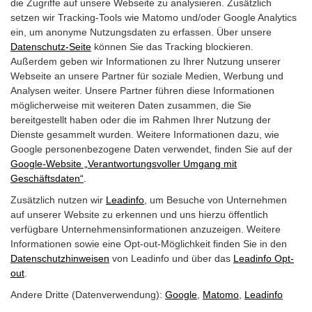
Contracting
die Zugriffe auf unsere Webseite zu analysieren. Zusätzlich
setzen wir Tracking-Tools wie Matomo und/oder Google Analytics
ein, um anonyme Nutzungsdaten zu erfassen. Über unsere
Potentialanalyse
Datenschutz-Seite
können Sie das Tracking blockieren.
Außerdem geben wir Informationen zu Ihrer Nutzung unserer
Webinare
Webseite an unsere Partner für soziale Medien, Werbung und
Analysen weiter. Unsere Partner führen diese Informationen
Karriere
möglicherweise mit weiteren Daten zusammen, die Sie
bereitgestellt haben oder die im Rahmen Ihrer Nutzung der
Kontakt
Dienste gesammelt wurden. Weitere Informationen dazu, wie
Google personenbezogene Daten verwendet, finden Sie auf der
Google‑Website „Verantwortungsvoller Umgang mit
E:
info@efabrik.at
Geschäftsdaten“
.
T:
+43 664 158 4991
Zusätzlich nutzen wir
Leadinfo
, um Besuche von Unternehmen
auf unserer Website zu erkennen und uns hierzu öffentlich
Büro Salzburg
verfügbare Unternehmensinformationen anzuzeigen. Weitere
Gewerbegebiet S 4/1
Informationen sowie eine Opt-out-Möglichkeit finden Sie in den
Datenschutzhinweisen
von Leadinfo und über das
Leadinfo Opt-
5204 Straßwalchen
out
.
Andere Dritte (Datenverwendung):
Google
,
Matomo
,
Leadinfo